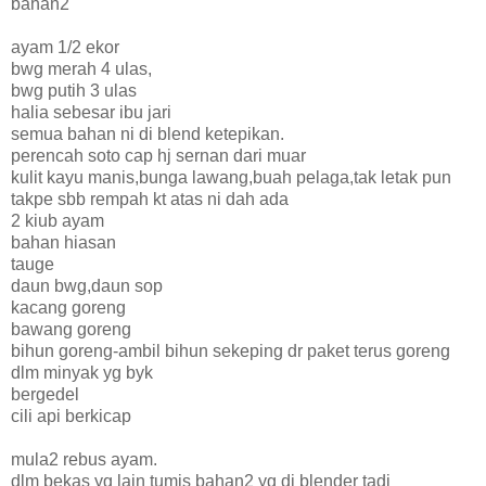
bahan2
ayam 1/2 ekor
bwg merah 4 ulas,
bwg putih 3 ulas
halia sebesar ibu jari
semua bahan ni di blend ketepikan.
perencah soto cap hj sernan dari muar
kulit kayu manis,bunga lawang,buah pelaga,tak letak pun
takpe sbb rempah kt atas ni dah ada
2 kiub ayam
bahan hiasan
tauge
daun bwg,daun sop
kacang goreng
bawang goreng
bihun goreng-ambil bihun sekeping dr paket terus goreng
dlm minyak yg byk
bergedel
cili api berkicap
mula2 rebus ayam.
dlm bekas yg lain tumis bahan2 yg di blender tadi