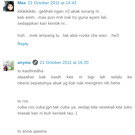
Mas
21 October 2011 at 14:42
kikikikikiki...gelihati ngan n3 akak sorang ni...
kak anim...mas pun nnti nak try guna ayam lak..
sedappkan kari kerisik ni...
huh....mek ampang tu...tak abis rozita che wan....he3
Reply
anymz
21 October 2011 at 16:20
to kasihredha
alaaahai kak kasih kita ni lagi lah selalu ke
obersi.sepatutnya akak yg byk nak mengirim nih.hehe
to ros
cuba ros.cuba.jgn tak cuba ya..sedap bila sesekali kita tuko
masak kari ni buh kerisek tau.:)
to anna qawina