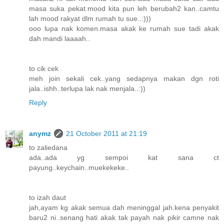
masa suka pekat.mood kita pun leh berubah2 kan..camtu
lah mood rakyat dlm rumah tu sue..:)))
ooo lupa nak komen.masa akak ke rumah sue tadi akak
dah mandi laaaah..
to cik cek
meh join sekali cek..yang sedapnya makan dgn roti
jala..ishh..terlupa lak nak menjala..:))
Reply
anymz
21 October 2011 at 21:19
to zaliedana
ada..ada yg sempoi kat sana ct
payung..keychain..muekekeke..
to izah daut
jah,ayam kg akak semua dah meninggal jah.kena penyakit
baru2 ni..senang hati akak tak payah nak pikir camne nak