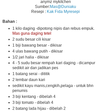
anymz mykitchen
Sumber:
Mas@Duniaku
Resepi :
Kak Fida Myresepi
Bahan :
1 kilo daging -dipotong nipis dan rebus empuk.
Mas guna daging tetel
2 sudu besar cili kisar
1 biji bawang besar - dikisar
4 ulas bawang putih - dikisar
1/2 jari halia - dikisar
4 - 5 sudu besar rempah kari daging - dicampur
sedikit air dan jadikan pes
1 batang serai - dititik
2 lembar daun kari
sedikit kayu manis,cengkih,pelaga - untuk bhn
penumis
3 biji k
entang - dibelah 4
3 biji tomato - dibelah 4
2 batang lada hijau - dibelah 2