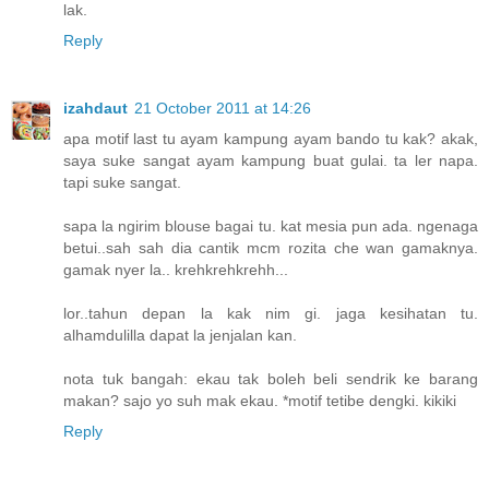
lak.
Reply
izahdaut
21 October 2011 at 14:26
apa motif last tu ayam kampung ayam bando tu kak? akak,
saya suke sangat ayam kampung buat gulai. ta ler napa.
tapi suke sangat.
sapa la ngirim blouse bagai tu. kat mesia pun ada. ngenaga
betui..sah sah dia cantik mcm rozita che wan gamaknya.
gamak nyer la.. krehkrehkrehh...
lor..tahun depan la kak nim gi. jaga kesihatan tu.
alhamdulilla dapat la jenjalan kan.
nota tuk bangah: ekau tak boleh beli sendrik ke barang
makan? sajo yo suh mak ekau. *motif tetibe dengki. kikiki
Reply