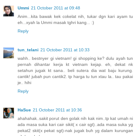
Ummi
21 October 2011 at 09:48
Anim...kita bawak kek cokelat nih, tukar dgn kari ayam tu
eh...xyah la Ummi masak tghri kang... :)
Reply
tun_telani
21 October 2011 at 10:33
wahh.. bestnyer gi vietnam! gi shopping ke? dulu ayah tun
pernah dihantar kerja kt vietnam kejap. eh, dekat nk
setahun jugak kt sana.. beli sutera dia wat baju kurung.
cantik! jubah pun cantik2. tp harga tu tun xtau la.. tau pakai
je.. hihi
Reply
HaSue
21 October 2011 at 10:36
ahahahak..sakit porut den golak nih kak nim..tp kat umah ni
ada masa suka kari cair sikit( x cair sgt)..ada masa suka yg
pekat2 skit(x pekat sgt)-nak jugak buh yg dalam kurungan