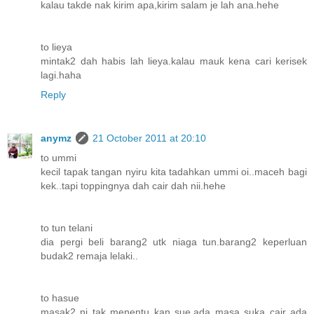
kalau takde nak kirim apa,kirim salam je lah ana.hehe
to lieya
mintak2 dah habis lah lieya.kalau mauk kena cari kerisek
lagi.haha
Reply
anymz
21 October 2011 at 20:10
to ummi
kecil tapak tangan nyiru kita tadahkan ummi oi..maceh bagi
kek..tapi toppingnya dah cair dah nii.hehe
to tun telani
dia pergi beli barang2 utk niaga tun.barang2 keperluan
budak2 remaja lelaki..
to hasue
masak2 ni tak menentu kan sue.ada masa suka cair ada