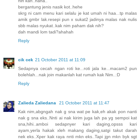
nih kan..haha..
bergantung jenis nasik kot..hehe
skrg ni cam menu kari selalu je kat umah ni haa...tp malas
amik gmbr lak.resepi pun x sukat2 jadinya malas nak nulis
sbb malas nyukat..kak nim paham dak nih?
dah mandi lom tadi?ahahah
Reply
cik cek
21 October 2011 at 11:09
Sedapnya cecah ngan roti ke...roti jala ke...macam2 pun
bolehlah...nak join makanlah kat rumah kak Nim..:D
Reply
Zalieda Zaliedana
21 October 2011 at 11:47
Kak nim,abgngah nak g sna wat pe kak,eh akak pon nanti
nak g sna eks..Nnti ai nak kirim juga lah pa yg sempoi kat
sna,hihi..amboi sedapnyer kari daging,opsss kari
ayam,yerla hakak xleh makang daging,satgi takut darah
nek eks..Xper kak raya nnti mkn eks..Tapi jgn mkn byk sgt