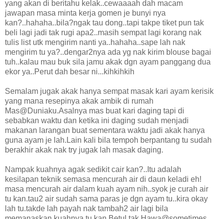
yang akan di beritahu kelak..cewaaaah dah macam
jawapan masa minta kerja gomen je bunyi nya
kan?..hahaha..bila?ngak tau dong..tapi takpe tiket pun tak
beli lagi jadi tak rugi apa2..masih sempat lagi korang nak
tulis list utk mengirim nanti ya..hahaha..sape lah nak
mengirim tu ya?..dengar2nya ada yg nak kirim blouse bagai
tuh..kalau mau buk sila jamu akak dgn ayam panggang dua
ekor ya..Perut dah besar ni...kihkihkih
Semalam jugak akak hanya sempat masak kari ayam kerisik
yang mana resepinya akak ambik di rumah
Mas@Duniaku.Asalnya mas buat kari daging tapi di
sebabkan waktu dan ketika ini daging sudah menjadi
makanan larangan buat sementara waktu jadi akak hanya
guna ayam je lah.Lain kali bila tempoh berpantang tu sudah
berakhir akak nak try jugak lah masak daging.
Nampak kuahnya agak sedikit cair kan?..Itu adalah
kesilapan teknik semasa mencurah air di daun keladi eh!
masa mencurah air dalam kuah ayam nih..syok je curah air
tu kan.tau2 air sudah sama paras je dgn ayam tu..kira okay
lah tu.takde lah payah nak tambah2 air lagi bila
memanaskan kuahnya tu kan.Betul tak Hawa@sometimes