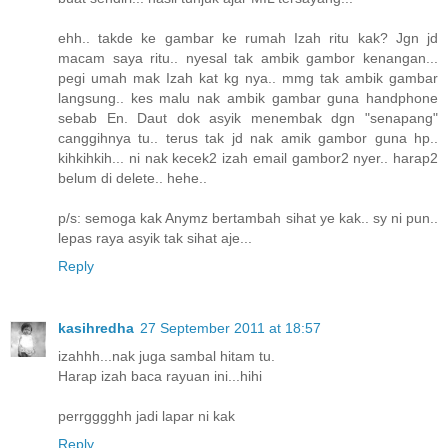
ehh.. takde ke gambar ke rumah Izah ritu kak? Jgn jd
macam saya ritu.. nyesal tak ambik gambor kenangan...
pegi umah mak Izah kat kg nya.. mmg tak ambik gambar
langsung.. kes malu nak ambik gambar guna handphone
sebab En. Daut dok asyik menembak dgn "senapang"
canggihnya tu.. terus tak jd nak amik gambor guna hp..
kihkihkih... ni nak kecek2 izah email gambor2 nyer.. harap2
belum di delete.. hehe..
p/s: semoga kak Anymz bertambah sihat ye kak.. sy ni pun..
lepas raya asyik tak sihat aje...
Reply
kasihredha
27 September 2011 at 18:57
izahhh...nak juga sambal hitam tu.
Harap izah baca rayuan ini...hihi
perrgggghh jadi lapar ni kak
Reply