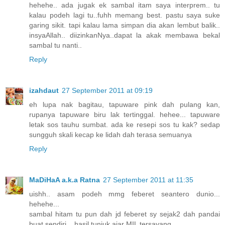
hehehe.. ada jugak ek sambal itam saya interprem.. tu
kalau podeh lagi tu..fuhh memang best. pastu saya suke
garing sikit. tapi kalau lama simpan dia akan lembut balik..
insyaAllah.. diizinkanNya..dapat la akak membawa bekal
sambal tu nanti..
Reply
izahdaut
27 September 2011 at 09:19
eh lupa nak bagitau, tapuware pink dah pulang kan,
rupanya tapuware biru lak tertinggal. hehee... tapuware
letak sos tauhu sumbat. ada ke resepi sos tu kak? sedap
sungguh skali kecap ke lidah dah terasa semuanya
Reply
MaDiHaA a.k.a Ratna
27 September 2011 at 11:35
uishh.. asam podeh mmg feberet seantero dunio...
hehehe...
sambal hitam tu pun dah jd feberet sy sejak2 dah pandai
buat sendiri... hasil tunjuk ajar MIL tersayang...