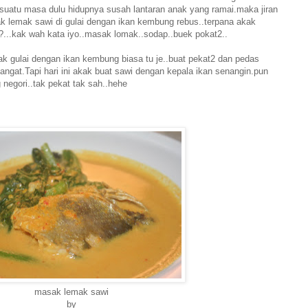
suatu masa dulu hidupnya susah lantaran anak yang ramai.maka jiran
k lemak sawi di gulai dengan ikan kembung rebus..terpana akak
...kak wah kata iyo..masak lomak..sodap..buek pokat2..
ak gulai dengan ikan kembung biasa tu je..buat pekat2 dan pedas
ngat.Tapi hari ini akak buat sawi dengan kepala ikan senangin.pun
 negori..tak pekat tak sah..hehe
masak lemak sawi
by