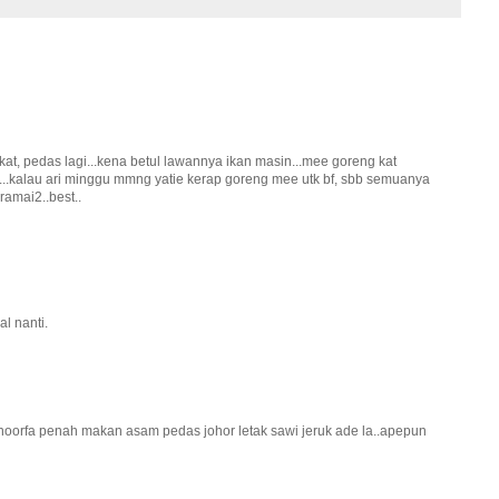
at, pedas lagi...kena betul lawannya ikan masin...mee goreng kat
..kalau ari minggu mmng yatie kerap goreng mee utk bf, sbb semuanya
ramai2..best..
al nanti.
.noorfa penah makan asam pedas johor letak sawi jeruk ade la..apepun