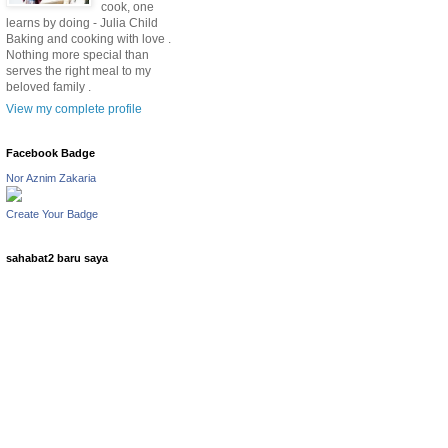
cook, one
learns by doing - Julia Child
Baking and cooking with love .
Nothing more special than
serves the right meal to my
beloved family .
View my complete profile
Facebook Badge
Nor Aznim Zakaria
Create Your Badge
sahabat2 baru saya