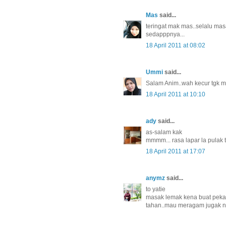
Mas
said...
teringat mak mas..selalu masa
sedapppnya...
18 April 2011 at 08:02
Ummi
said...
Salam Anim..wah kecur tgk ma
18 April 2011 at 10:10
ady
said...
as-salam kak
mmmm... rasa lapar la pulak
18 April 2011 at 17:07
anymz
said...
to yatie
masak lemak kena buat pekat2
tahan..mau meragam jugak n