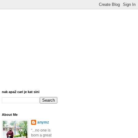
nak apa2 cari je kat sini
About Me
anymz
“...no one is
born a great