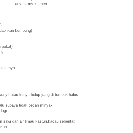
anymz my kitchen
)
edap ikan kembung)
 pekat)
nyit
bil airnya
kunyit atau kunyit hidup yang di tumbuk halus
alu supaya tidak pecah minyak
lagi
n sawi dan air limau kasturi.kacau sebentar.
gkan.