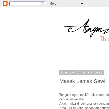
Sunday, 17 April 2011
Masak Lemak Sawi
Teruja dengan tajuk?..tak pernah
dengar.wakakaka...
Akak mula2 di perkenalkan denga
Erna kita tu kenal sangatlah denga