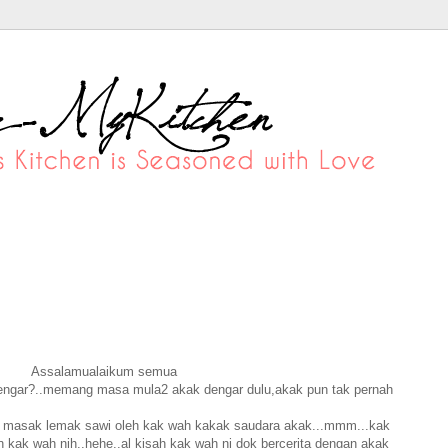
Assalamualaikum semua
 dengar?..memang masa mula2 akak dengar dulu,akak pun tak pernah
n masak lemak sawi oleh kak wah kakak saudara akak...mmm...kak
n kak wah nih..hehe..al kisah kak wah ni dok bercerita dengan akak