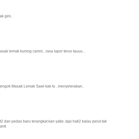
k gini..
sak lemak kuning camni...rasa lapor terus tauuu...
 tengok Masak Lemak Sawi kak tu ..menyelerakan..
 dan pedas baru terangkat kan yatie..tapi hati2 kalau perut tak
anti