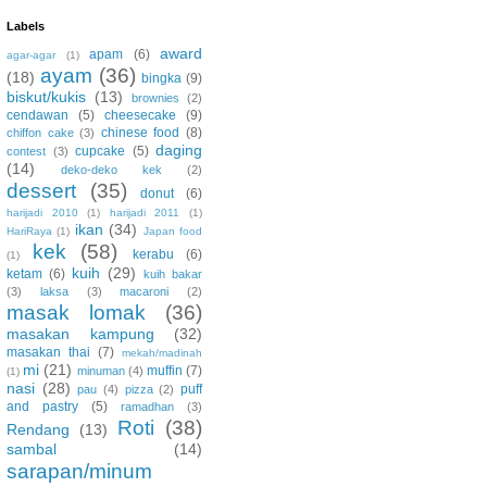
Labels
award
apam
(6)
agar-agar
(1)
ayam
(36)
(18)
bingka
(9)
biskut/kukis
(13)
brownies
(2)
cendawan
(5)
cheesecake
(9)
chinese food
(8)
chiffon cake
(3)
daging
cupcake
(5)
contest
(3)
(14)
deko-deko kek
(2)
dessert
(35)
donut
(6)
harijadi 2010
(1)
harijadi 2011
(1)
ikan
(34)
HariRaya
(1)
Japan food
kek
(58)
kerabu
(6)
(1)
kuih
(29)
ketam
(6)
kuih bakar
(3)
laksa
(3)
macaroni
(2)
masak lomak
(36)
masakan kampung
(32)
masakan thai
(7)
mekah/madinah
mi
(21)
muffin
(7)
minuman
(4)
(1)
nasi
(28)
puff
pau
(4)
pizza
(2)
and pastry
(5)
ramadhan
(3)
Roti
(38)
Rendang
(13)
sambal
(14)
sarapan/minum