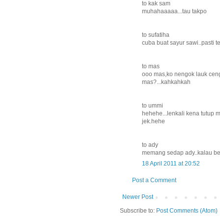
to kak sam
muhahaaaaa...tau takpo
to sufatiha
cuba buat sayur sawi..pasti t
to mas
ooo mas,ko nengok lauk cenggi
mas?...kahkahkah
to ummi
hehehe...lenkali kena tutup 
jek.hehe
to ady
memang sedap ady..kalau ber
18 April 2011 at 20:52
Post a Comment
Newer Post
Subscribe to:
Post Comments (Atom)