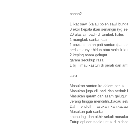
bahan2
1 ikat sawi (kalau boleh sawi bunga
3 ekor kepala ikan senangin (yg s
20 ulas cili padi- di tumbuk halus
1 mangkuk santan cair
1 cawan santan pati santan (santan
sedikit kunyit hidup atau serbuk ku
2 keping asam gelugur
garam secukup rasa
1 biji limau kasturi di perah dan am
cara
Masukan santan ke dalam periuk
Masukan juga cili padi dan serbuk 
Masukan garam dan asam gelugur
Jerang hingga mendidih..kacau sel
Dah mendidih masukan ikan.kacau 
Masukan pati santan
kacau lagi dan akhir sekali masuka
Tutup api dan sedia untuk di hidan