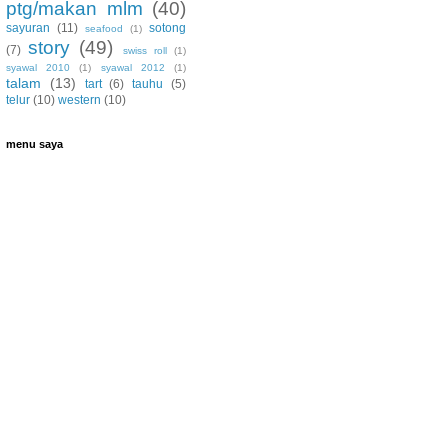
ptg/makan mlm
(40)
sayuran
(11)
sotong
seafood
(1)
story
(49)
(7)
swiss roll
(1)
syawal 2010
(1)
syawal 2012
(1)
talam
(13)
tart
(6)
tauhu
(5)
telur
(10)
western
(10)
menu saya