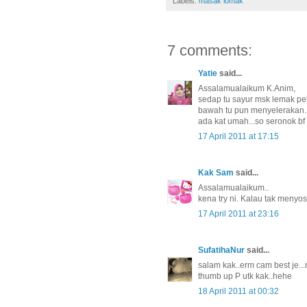
Labels:
masak lomak
7 comments:
Yatie
said...
Assalamualaikum K.Anim,
sedap tu sayur msk lemak pek
bawah tu pun menyelerakan..
ada kat umah...so seronok bf 
17 April 2011 at 17:15
Kak Sam
said...
Assalamualaikum..
kena try ni. Kalau tak menyos
17 April 2011 at 23:16
SufatihaNur
said...
salam kak..erm cam best je..
thumb up P utk kak..hehe
18 April 2011 at 00:32