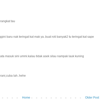
erangkat tau
ni baru nak teringat kat mak ya..buat roti banyak2 tu teringat kat sape
mata masuk sini ummi.kalau tidak asek silau nampak lauk kuning
ani,cuba lah..hehe
Home
Older Post