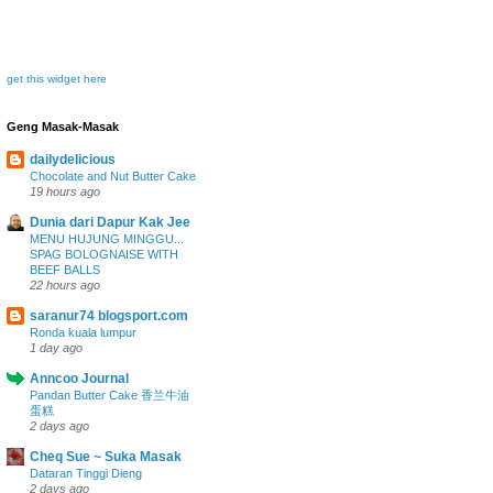
get this widget here
Geng Masak-Masak
dailydelicious
Chocolate and Nut Butter Cake
19 hours ago
Dunia dari Dapur Kak Jee
MENU HUJUNG MINGGU...
SPAG BOLOGNAISE WITH
BEEF BALLS
22 hours ago
saranur74 blogsport.com
Ronda kuala lumpur
1 day ago
Anncoo Journal
Pandan Butter Cake 香兰牛油
蛋糕
2 days ago
Cheq Sue ~ Suka Masak
Dataran Tinggi Dieng
2 days ago