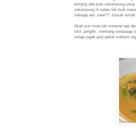
tentang ada jiran sekampung yang 
sekampung ni selalu lah buat masa
sekejap wei..sawi??..masak lomak?
Akak pun mula lah menerai tapi ak
sikit..perghh...memang sedaaaap sa
sedap jugak.janji pekat.maklum org